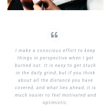
I make a conscious effort to keep
things in perspective when I get
burned out. It is easy to get stuck
in the daily grind, but if you think
about all the distance you have
covered, and what lies ahead, it is
much easier to feel motivated and
optimistic.